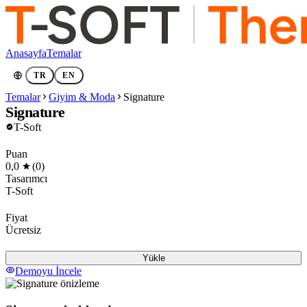
Anasayfa
Temalar
TR
EN
Temalar
Giyim & Moda
Signature
Signature
T-Soft
Puan
0,0
(0)
Tasarımcı
T-Soft
Fiyat
Ücretsiz
Yükle
Demoyu İncele