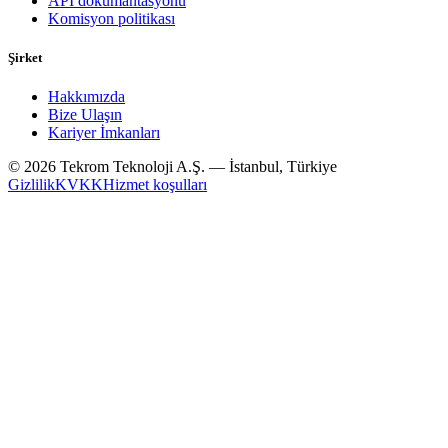
API dokümantasyonu
Komisyon politikası
Şirket
Hakkımızda
Bize Ulaşın
Kariyer İmkanları
© 2026 Tekrom Teknoloji A.Ş. — İstanbul, Türkiye
Gizlilik
KVKK
Hizmet koşulları