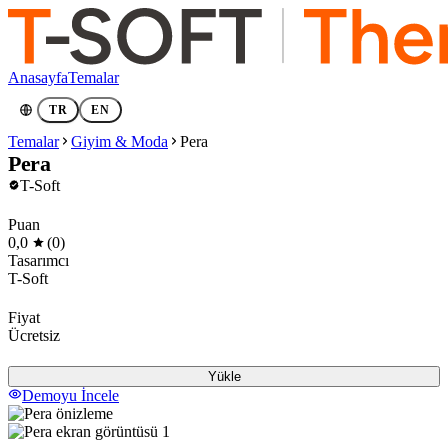
Anasayfa
Temalar
TR
EN
Temalar
Giyim & Moda
Pera
Pera
T-Soft
Puan
0,0
(0)
Tasarımcı
T-Soft
Fiyat
Ücretsiz
Yükle
Demoyu İncele