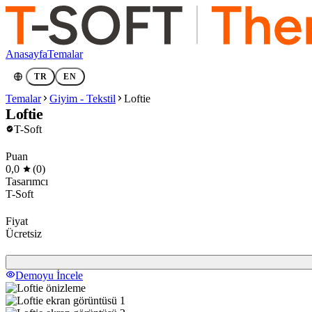
Anasayfa
Temalar
TR
EN
Temalar
Giyim - Tekstil
Loftie
Loftie
T-Soft
Puan
0,0
(0)
Tasarımcı
T-Soft
Fiyat
Ücretsiz
Demoyu İncele