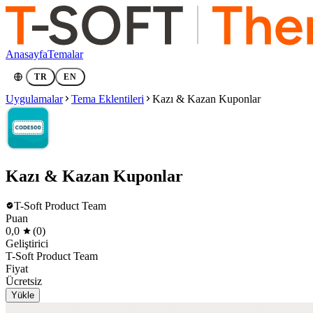
Anasayfa
Temalar
TR
EN
Uygulamalar
Tema Eklentileri
Kazı & Kazan Kuponlar
Kazı & Kazan Kuponlar
T-Soft Product Team
Puan
0,0
(0)
Geliştirici
T-Soft Product Team
Fiyat
Ücretsiz
Yükle