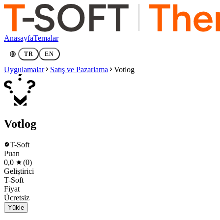
Anasayfa
Temalar
TR
EN
Uygulamalar
Satış ve Pazarlama
Votlog
Votlog
T-Soft
Puan
0,0
(0)
Geliştirici
T-Soft
Fiyat
Ücretsiz
Yükle