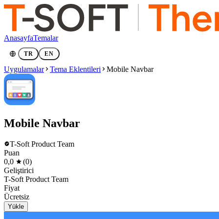
Anasayfa
Temalar
TR
EN
Uygulamalar
Tema Eklentileri
Mobile Navbar
Mobile Navbar
T-Soft Product Team
Puan
0,0
(0)
Geliştirici
T-Soft Product Team
Fiyat
Ücretsiz
Yükle