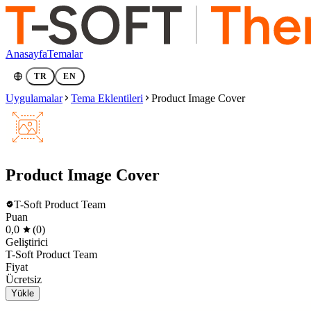
Anasayfa
Temalar
TR
EN
Uygulamalar
Tema Eklentileri
Product Image Cover
Product Image Cover
T-Soft Product Team
Puan
0,0
(0)
Geliştirici
T-Soft Product Team
Fiyat
Ücretsiz
Yükle